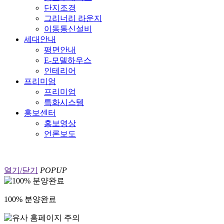
단지조경
그리너리 라운지
이동통신설비
세대안내
평면안내
E-모델하우스
인테리어
프리미엄
프리미엄
특화시스템
홍보센터
홍보영상
언론보도
열기/닫기
POPUP
100% 분양완료