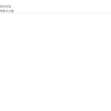
프리미엄
특화시스템
사업안내
분양안내
사업개요
분양일정
브랜드소개
분양안내문
입지환경
모집공고
오시는길
명의변경 안내문
임대 명의변경 안내
단지내 상가 안내
단지내 상가 명의변경 