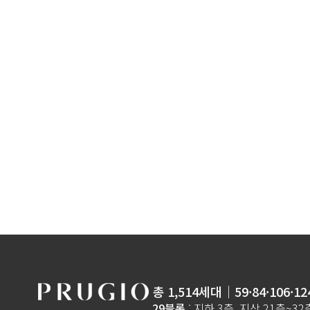
총 1,514세대│59·84·106·12
29블록
: 지하 3층, 지상 21층~3