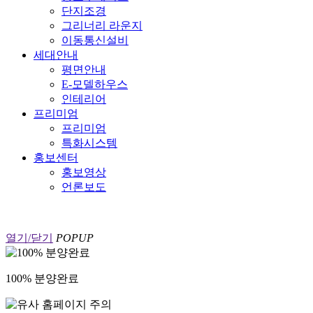
단지조경
그리너리 라운지
이동통신설비
세대안내
평면안내
E-모델하우스
인테리어
프리미엄
프리미엄
특화시스템
홍보센터
홍보영상
언론보도
열기/닫기
POPUP
100% 분양완료