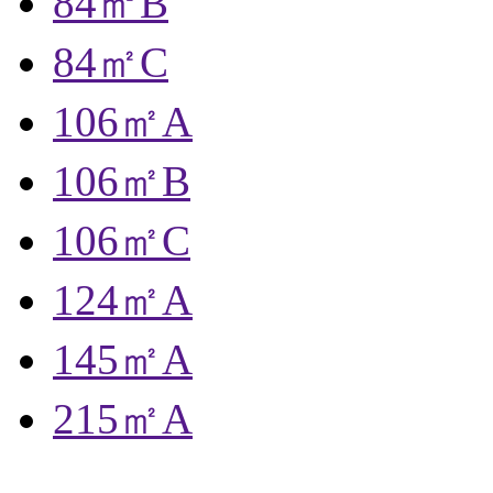
84㎡B
84㎡C
106㎡A
106㎡B
106㎡C
124㎡A
145㎡A
215㎡A