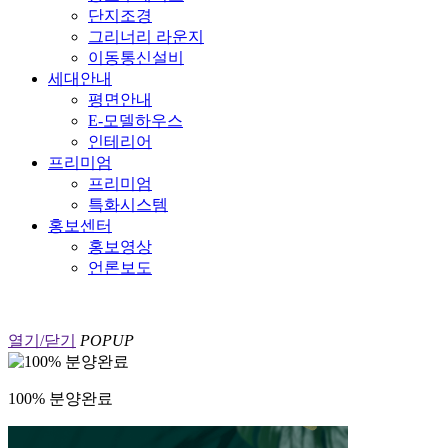
단지조경
그리너리 라운지
이동통신설비
세대안내
평면안내
E-모델하우스
인테리어
프리미엄
프리미엄
특화시스템
홍보센터
홍보영상
언론보도
열기/닫기
POPUP
100% 분양완료